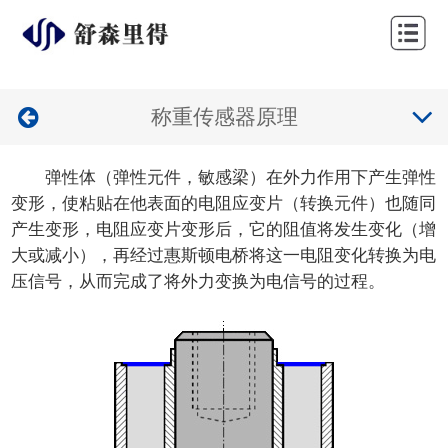
网
站
公
首
称重传感器原理
司
产
页
简
品
行
弹性体（弹性元件，敏感梁）在外力作用下产生弹性
变形，使粘贴在他表面的电阻应变片（转换元件）也随同
介
展
业
技
产生变形，电阻应变片变形后，它的阻值将发生变化（增
示
应
术
新
大或减小），再经过惠斯顿电桥将这一电阻变化转换为电
压信号，从而完成了将外力变换为电信号的过程。
用
服
闻
联
务
中
系
心
我
们