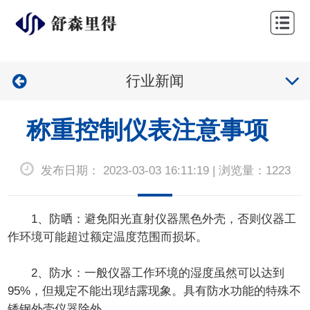
网
站
公
首
行业新闻
司
产
页
简
品
行
称重控制仪表注意事项
介
展
业
技
发布日期： 2023-03-03 16:11:19 | 浏览量：1223
示
应
术
新
用
服
闻
联
1、防晒：避免阳光直射仪器黑色外壳，否则仪器工
作环境可能超过额定温度范围而损坏。
务
中
系
心
我
2、防水：一般仪器工作环境的湿度虽然可以达到
95%，但规定不能出现结露现象。具有防水功能的特殊不
们
锈钢外壳仪器除外。