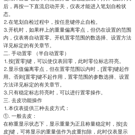
后，再按一下直流启动开关，仪表才能进入笔划自检状
态。
⒉在笔划自检过程中，按任意键停止自检。
⒊开机时，如果秤上的重量偏离零点，但仍在设置的范围
内，仪表将自动置零。开机置零范围的数选择、设置方法
详见标定的有关章节。
二. 手动置零 （半自动置零）
⒈按[置零]键，可以使仪表回零，此时零位标志符亮。
⒉显示值偏离零点，但在置零范围以内时，[置零]键起作
用。否则[置零]键不起作用，置零范围的参数选择、设置
方法详见标定的有关章节。
⒊只有稳定标志符亮时，可以进行置零操作。
三. 去皮功能操作
⒈本仪表提供三种去皮方式：
①. 一般去皮：
在称重显示状态下，显示重量为正且称量稳定时，按[去
皮]键，可将显示的重量值作为皮重扣除，此时仪表显示