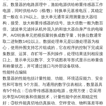
压。数显器的电路原理中，激励电源供给称重传感器工作
电源，同时供给A/D（模/数）转换单元基准电压，其稳定
度一般在 0.1%以上。放大单元通常采用测量放大器结
构，接受、放大称重传感器的信号。放大倍数一般为数百
倍。滤波单元滤掉从机外混入的和放大器自身产生的电噪
声。A/D转换单元把模拟量转换成数字量，转换位数通常
取二进制数14位以上。数据处理单元是以微处理器为核
心，使用外围支持芯片组成的，它在程序的控制下完成采
集数据、运算、存贮等一系列操作，处理结果送到相应接
口上。显示单元以数字、文字或图表等形式显示出称量值
和称量状态，并可通过接口与外部设备联络。
性能特点编辑
数显器的性能包括计量性能、功能、环境适应能力、安全
性和可靠性 5个方面。与通用的数字仪表相比，数显器具
有5个特点：①自带传感器激励电源，使用方便；②采用
比率型A/D转换和倍频技术，计量性能中的长期稳定性
好；③软件能真切地仿真振动、空秤变动、物料落差等称