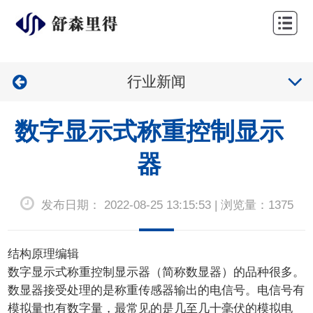
网
站
公
首
行业新闻
司
产
页
简
品
行
数字显示式称重控制显示
介
展
业
技
器
示
应
术
新
发布日期： 2022-08-25 13:15:53 | 浏览量：1375
用
服
闻
联
务
中
系
结构原理编辑
心
数字显示式称重控制显示器（简称数显器）的品种很多。
我
数显器接受处理的是称重传感器输出的电信号。电信号有
们
模拟量也有数字量，最常见的是几至几十毫伏的模拟电