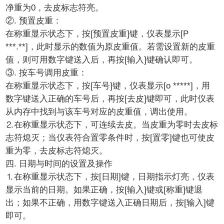
净重为0，去皮标志符亮。
②. 预置皮重：
在称重显示状态下，按[预置皮重]键，仪表显示[P
***.**]，此时显示的数值为原皮重值。若需设置新的皮重
值，则可用数字键送入后，再按[输入]键确认即可。
③. 按车号调用皮重：
在称重显示状态下，按[车号]键，仪表显示[o *****]，用
数字键送入正确的车号后，再按[去皮]键即可，此时仪表
从内存中找到与该车号对应的皮重值，调出使用。
⒉在称重显示状态下，可连续去皮。当皮重为零时去皮标
志符熄灭；当仪表符合置零条件时，按[置零]键也可使皮
重为零，去皮标志符熄灭。
四. 日期与时间的设置及操作
⒈在称重显示状态下，按[日期]键，日期指示灯亮，仪表
显示当前的日期。如果正确，按[输入]键或[称重]键退
出；如果不正确，用数字键送入正确日期后，按[输入]键
即可。