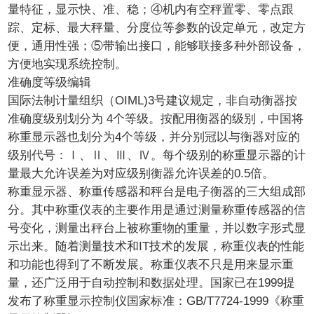
量特征，显示快、准、稳；④机内有空秤置零、零点跟
踪、定标、最大秤量、分度位等参数的设定单元，改定方
便，通用性强；⑤带输出接口，能够联接多种外部设备，
方便地实现系统控制。
准确度等级编辑
国际法制计量组织（OIML)3号建议规定，非自动衡器按
准确度级别划分为 4个等级。按配用衡器的级别，中国将
称重显示器也划分为4个等级，并分别冠以与衡器对应的
级别代号：Ⅰ、Ⅱ、Ⅲ、Ⅳ。每个级别的称重显示器的计
量最大允许误差为对应级别衡器允许误差的0.5倍。
称重显示器、称重传感器和秤台是电子衡器的三大组成部
分。其中称重仪表的主要作用是通过测量称重传感器的信
号变化，测量出秤台上被称重物的重量，并以数字形式显
示出来。随着测量技术和IT技术的发展，称重仪表的性能
和功能也得到了不断发展。称重仪表不只是用来显示重
量，还广泛用于自动控制和数据处理。国家已在1999提
发布了称重显示控制仪国家标准：GB/T7724-1999《称重