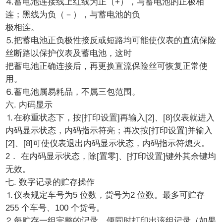
⒋蓄电池连接线上红线为正（+），与蓄电池的正极相
连；黑线为负（－），与蓄电池的负
极相连。
⒌把蓄电池正负极性接反或短路均可能使仪表的直流保险
丝断路以保护仪表及蓄电池，这时
把蓄电池正确连接后，再更换直流保险丝可恢复正常使
用。
⒍蓄电池属易耗品，不属三包范围。
六. 内码显示
⒈在称重状态下，按[打印设置]再输入[2]、[8]仪表就进入
内码显示状态，内码指示符亮；再次按[打印设置]并输入
[2]、[8]可使仪表退出内码显示状态，内码指示符熄灭。
2． 在内码显示状态，除[置零]、[打印设置]键外其余键均
无效。
七. 数字记录的贮存操作
⒈仪表规定车号为5 位数，货号为2 位数。最多可贮存
255 个车号、100 个货号。
⒉每贮存一组完整的记录，便同时打印出该组记录（如果