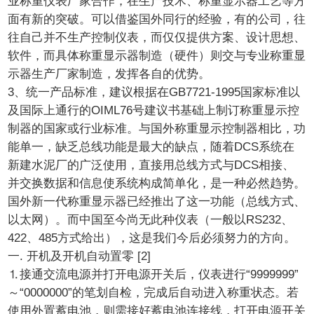
业称重仪表厂家合作，在生产技术、称重显示器工艺等方
面有新的突破。可以借鉴国外同行的经验，有的公司，往
往自己并不生产控制仪表，而仅仅提供方案、设计思想、
软件，而具体称重显示器制造（硬件）则交与专业称重显
示器生产厂家制造，发挥各自的优势。
3、统一产品标准，建议根据在GB7721-1995国家标准以
及国际上通行的OIML76号建议书基础上制订称重显示控
制器的国家或行业标准。与国外称重显示控制器相比，功
能单一，缺乏总线功能是最大的缺点，随着DCS系统在
新建水泥厂的广泛使用，直接用总线方式与DCS相接、
并交换数据和信息使系统构成简单化，是一种必然趋势。
国外新一代称重显示器已经推出了这一功能（总线方式、
以太网）。而中国至今尚无此种仪表（一般以RS232、
422、485方式给出），这是我们今后必须努力的方向。
一. 开机及开机自动置零 [2]
⒈接通交流电源并打开电源开关后，仪表进行“9999999”
～“0000000”的笔划自检，完成后自动进入称重状态。若
使用外置蓄电池，则需接好蓄电池连接线，打开电源开关